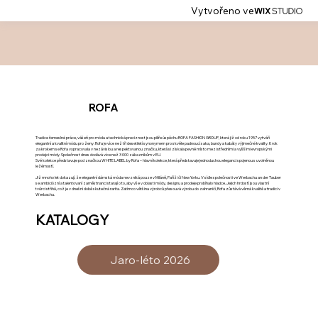
Vytvořeno ve
ROFA
Tradice řemeslné práce, vášeň pro módu a technická preciznost jsou pilíře úspěchu ROFA FASHION GROUP, která již od roku 1957 vytváří
elegantní a kvalitní módu pro ženy. Rofa je více než tři desetiletí synonymem pro skvěle padnoucí saka, bundy a kabáty výjimečné kvality. Krok
za krokem se Rofa vypracovala v nezávislou a respektovanou značku, která si získala pevné místo mezi středními a vyššími evropskými
prodejci módy. Společnost dnes dodává více než 3 000 zákazníkům v EU.
Své kolekce představuje pod značkou WHITE LABEL by Rofa – hlavní kolekce, která představuje jednoduchou eleganci spojenou s uvolněnou
ležérností.
Již mnoho let dokazují, že elegantní dámská móda nevzniká pouze v Miláně, Paříži či New Yorku. V sídle společnosti ve Werbachu an der Tauber
se ambiciózní a talentovaní zaměstnanci starají o to, aby vše v oblasti módy, designu a prodeje probíhalo hladce. Jejich hrdostí jsou vlastní
tvůrci střihů, což je v dnešní době skutečná rarita. Zatímco většina výrobců přesouvá výrobu do zahraničí, Rofa zůstává věrná kvalitě a tradici v
Werbachu.
KATALOGY
Jaro-léto 2026