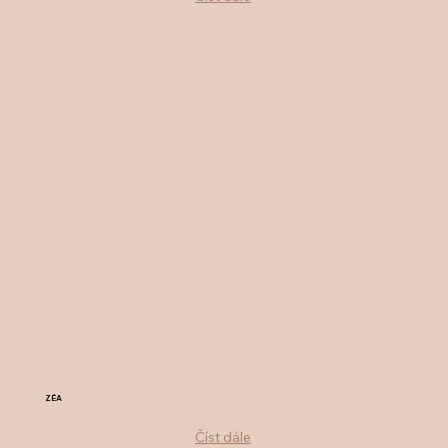
ZÉA
Číst dále